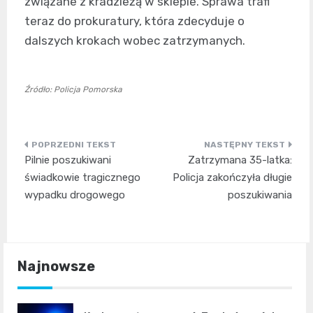
związane z kradzieżą w sklepie. Sprawa trafi
teraz do prokuratury, która zdecyduje o
dalszych krokach wobec zatrzymanych.
Źródło: Policja Pomorska
Nawigacja
Pilnie poszukiwani
Zatrzymana 35-latka:
wpisu
świadkowie tragicznego
Policja zakończyła długie
wypadku drogowego
poszukiwania
Najnowsze