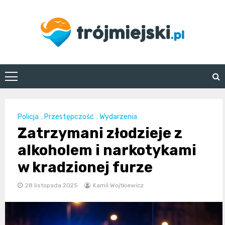
Skip
to
content
trojmiejski.pl
Policja
,
Przestępczość
,
Wydarzenia
Zatrzymani złodzieje z
alkoholem i narkotykami
w kradzionej furze
28 listopada 2025
Kamil Wojtkiewicz