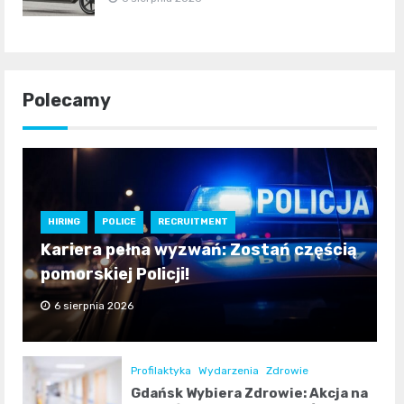
Polecamy
HIRING
POLICE
RECRUITMENT
Kariera pełna wyzwań: Zostań częścią
pomorskiej Policji!
6 sierpnia 2026
Profilaktyka
Wydarzenia
Zdrowie
Gdańsk Wybiera Zdrowie: Akcja na