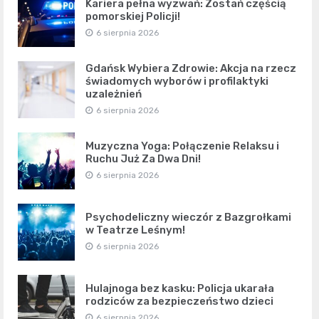
Kariera pełna wyzwań: Zostań częścią
pomorskiej Policji!
6 sierpnia 2026
Gdańsk Wybiera Zdrowie: Akcja na rzecz
świadomych wyborów i profilaktyki
uzależnień
6 sierpnia 2026
Muzyczna Yoga: Połączenie Relaksu i
Ruchu Już Za Dwa Dni!
6 sierpnia 2026
Psychodeliczny wieczór z Bazgrołkami
w Teatrze Leśnym!
6 sierpnia 2026
Hulajnoga bez kasku: Policja ukarała
rodziców za bezpieczeństwo dzieci
6 sierpnia 2026