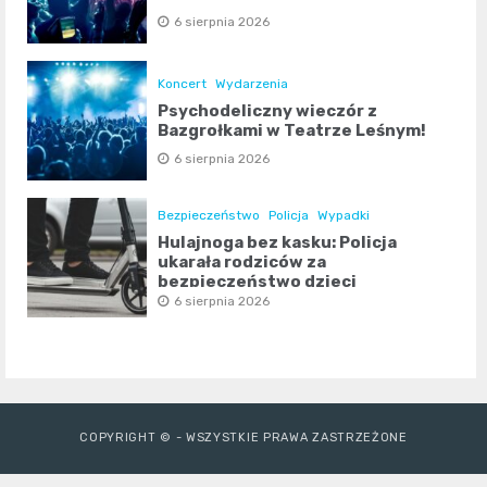
6 sierpnia 2026
Koncert
Wydarzenia
Psychodeliczny wieczór z
Bazgrołkami w Teatrze Leśnym!
6 sierpnia 2026
Bezpieczeństwo
Policja
Wypadki
Hulajnoga bez kasku: Policja
ukarała rodziców za
bezpieczeństwo dzieci
6 sierpnia 2026
COPYRIGHT © - WSZYSTKIE PRAWA ZASTRZEŻONE