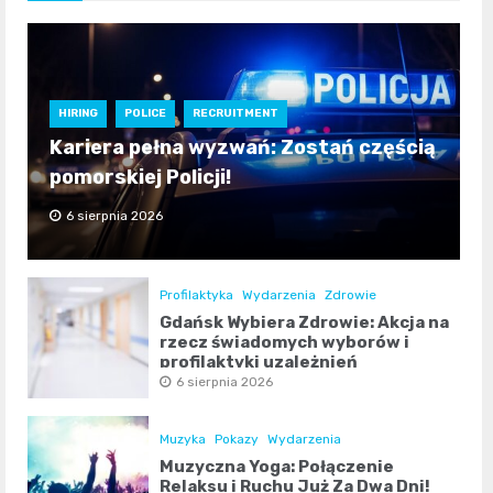
HIRING
POLICE
RECRUITMENT
Kariera pełna wyzwań: Zostań częścią
pomorskiej Policji!
6 sierpnia 2026
Profilaktyka
Wydarzenia
Zdrowie
Gdańsk Wybiera Zdrowie: Akcja na
rzecz świadomych wyborów i
profilaktyki uzależnień
6 sierpnia 2026
Muzyka
Pokazy
Wydarzenia
Muzyczna Yoga: Połączenie
Relaksu i Ruchu Już Za Dwa Dni!