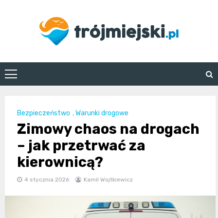
Skip
to
content
trojmiejski.pl
Bezpieczeństwo
,
Warunki drogowe
Zimowy chaos na drogach
– jak przetrwać za
kierownicą?
4 stycznia 2026
Kamil Wojtkiewicz