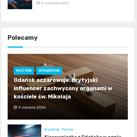
8 sierpnia 2026
Polecamy
KULTURA
WYDARZENIA
Gdańsk oczarowuje: Brytyjski
influencer zachwycony organami w
kościele św. Mikołaja
9 sierpnia 2026
Kradzież
Policja
Kierowniczka z Gdańska w ogniu