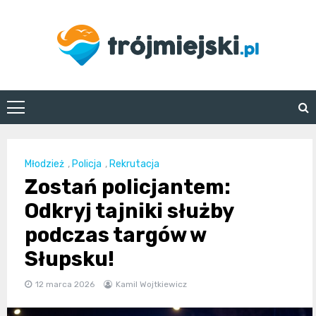
Skip
to
content
trojmiejski.pl
Młodzież
,
Policja
,
Rekrutacja
Zostań policjantem:
Odkryj tajniki służby
podczas targów w
Słupsku!
12 marca 2026
Kamil Wojtkiewicz