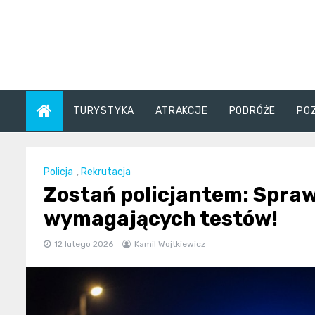
Skip
to
content
TURYSTYKA
ATRAKCJE
PODRÓŻE
PO
Policja
,
Rekrutacja
Zostań policjantem: Spraw
wymagających testów!
12 lutego 2026
Kamil Wojtkiewicz