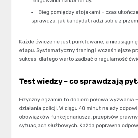
reagowania na komendy.
Bieg pomiędzy stojakami – czas ukończe
sprawdza, jak kandydat radzi sobie z prze
Każde ćwiczenie jest punktowane, a nieosiągni
etapu. Systematyczny trening i wcześniejsze 
sukces, dlatego warto zadbać o regularność ćwi
Test wiedzy – co sprawdzają py
Fizyczny egzamin to dopiero połowa wyzwania –
działania policji. W ciągu 40 minut należy odpo
obowiązków funkcjonariusza, przepisów prawn
sytuacjach służbowych. Każda poprawna odpow