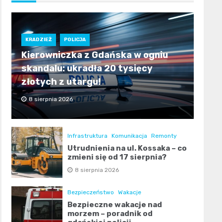
KRADZIEŻ
POLICJA
Kierowniczka z Gdańska w ogniu
skandalu: ukradła 20 tysięcy
złotych z utargu!
8 sierpnia 2026
Infrastruktura
Komunikacja
Remonty
Utrudnienia na ul. Kossaka – co
zmieni się od 17 sierpnia?
8 sierpnia 2026
Bezpieczeństwo
Wakacje
Bezpieczne wakacje nad
morzem – poradnik od