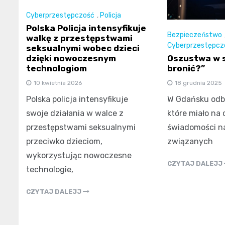
Cyberprzestępczość
,
Policja
Polska Policja intensyfikuje
Bezpieczeństwo
walkę z przestępstwami
Cyberprzestępcz
seksualnymi wobec dzieci
dzięki nowoczesnym
Oszustwa w si
technologiom
bronić?”
10 kwietnia 2026
18 grudnia 2025
Polska policja intensyfikuje
W Gdańsku odby
swoje działania w walce z
które miało na 
przestępstwami seksualnymi
świadomości n
przeciwko dzieciom,
związanych
wykorzystując nowoczesne
CZYTAJ DALEJJ
technologie,
CZYTAJ DALEJJ