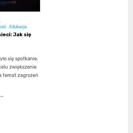
,
ość
,
Edukacja
eci: Jak się
ło się spotkanie,
celu zwiększenie
a temat zagrożeń