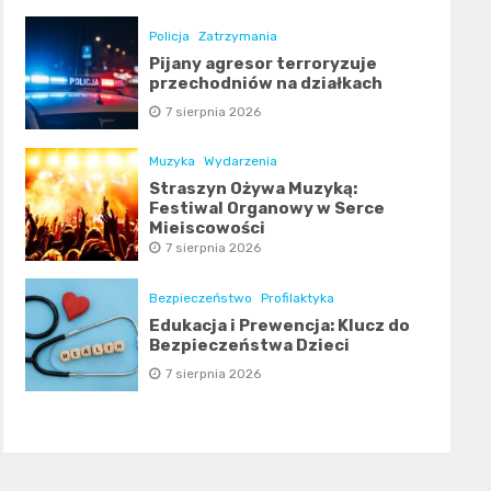
Policja
Zatrzymania
Pijany agresor terroryzuje
przechodniów na działkach
7 sierpnia 2026
Muzyka
Wydarzenia
Straszyn Ożywa Muzyką:
Festiwal Organowy w Serce
Miejscowości
7 sierpnia 2026
Bezpieczeństwo
Profilaktyka
Edukacja i Prewencja: Klucz do
Bezpieczeństwa Dzieci
7 sierpnia 2026