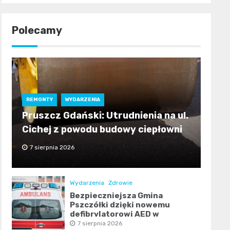
Polecamy
REMONTY
WYDARZENIA
Pruszcz Gdański: Utrudnienia na ul.
Cichej z powodu budowy ciepłowni
7 sierpnia 2026
Wydarzenia
Zdrowie
Bezpieczniejsza Gmina
Pszczółki dzięki nowemu
defibrylatorowi AED w
Ulkowach
7 sierpnia 2026