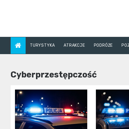
Skip
to
content
TURYSTYKA
ATRAKCJE
PODRÓŻE
PO
Cyberprzestępczość