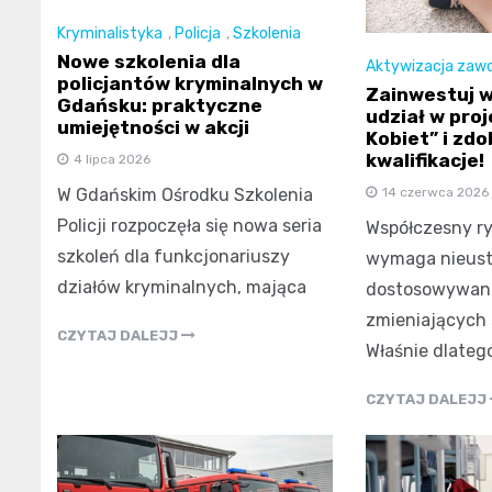
Kryminalistyka
,
Policja
,
Szkolenia
Nowe szkolenia dla
Aktywizacja zaw
policjantów kryminalnych w
Zainwestuj w
Gdańsku: praktyczne
udział w proj
umiejętności w akcji
Kobiet” i zd
kwalifikacje!
4 lipca 2026
W Gdańskim Ośrodku Szkolenia
14 czerwca 2026
Policji rozpoczęła się nowa seria
Współczesny ry
szkoleń dla funkcjonariuszy
wymaga nieust
działów kryminalnych, mająca
dostosowywani
zmieniających 
CZYTAJ DALEJJ
Właśnie dlateg
CZYTAJ DALEJJ