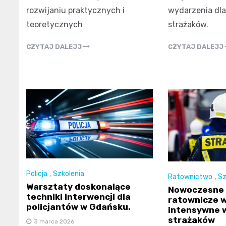
rozwijaniu praktycznych i
wydarzenia dla
teoretycznych
strażaków.
CZYTAJ DALEJJ
CZYTAJ DALEJJ
Policja
,
Szkolenia
Ratownictwo
,
Sz
Warsztaty doskonalące
Nowoczesne 
techniki interwencji dla
ratownicze 
policjantów w Gdańsku.
intensywne w
strażaków
3 marca 2026