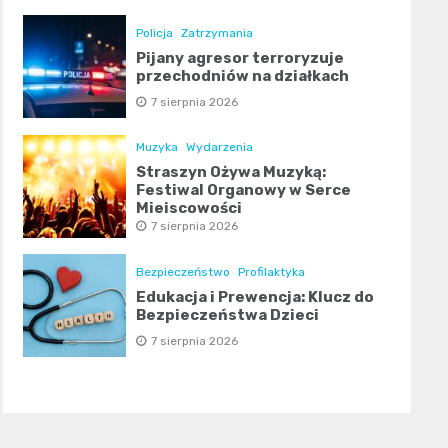
Policja
Zatrzymania
Pijany agresor terroryzuje
przechodniów na działkach
7 sierpnia 2026
Muzyka
Wydarzenia
Straszyn Ożywa Muzyką:
Festiwal Organowy w Serce
Miejscowości
7 sierpnia 2026
Bezpieczeństwo
Profilaktyka
Edukacja i Prewencja: Klucz do
Bezpieczeństwa Dzieci
7 sierpnia 2026