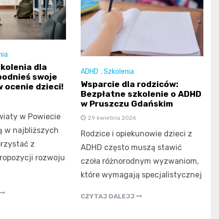
nia
kolenia dla
ADHD
,
Szkolenia
 podnieś swoje
Wsparcie dla rodziców:
w ocenie dzieci!
Bezpłatne szkolenie o ADHD
w Pruszczu Gdańskim
iaty w Powiecie
29 kwietnia 2026
 w najbliższych
Rodzice i opiekunowie dzieci z
rzystać z
ADHD często muszą stawić
ropozycji rozwoju
czoła różnorodnym wyzwaniom,
które wymagają specjalistycznej
CZYTAJ DALEJJ