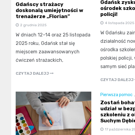
Gdańsk zysk
Gdańscy strażacy
ośrodek szko
doskonalą umiejętności w
policji!
trenażerze „Florian”
4 listopada 2025
2 grudnia 2025
W Gdańsku za
W dniach 12–14 oraz 25 listopada
działalność n
2025 roku, Gdańsk stał się
ośrodka szkole
miejscem zaawansowanych
polskiej policj
ćwiczeń strażackich,
samym sieć pl
CZYTAJ DALEJJ
CZYTAJ DALEJJ
Pierwsza pomoc
Zostań boha
udział w bez
szkoleniu z 
Suchym Dębi
17 października 