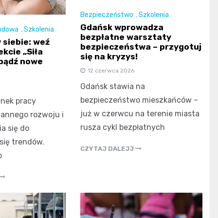
Bezpieczeństwo
,
Szkolenia
Gdańsk wprowadza
odowa
,
Szkolenia
bezpłatne warsztaty
 siebie: weź
bezpieczeństwa – przygotuj
ekcie „Siła
się na kryzys!
obądź nowe
12 czerwca 2026
Gdańsk stawia na
bezpieczeństwo mieszkańców –
nek pracy
już w czerwcu na terenie miasta
annego rozwoju i
rusza cykl bezpłatnych
a się do
się trendów.
CZYTAJ DALEJJ
o