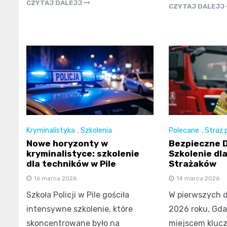
CZYTAJ DALEJJ
CZYTAJ DALEJJ
Kryminalistyka
,
Szkolenia
Polecane
,
Straż 
Nowe horyzonty w
Bezpieczne D
kryminalistyce: szkolenie
Szkolenie dl
dla techników w Pile
Strażaków
16 marca 2026
14 marca 2026
Szkoła Policji w Pile gościła
W pierwszych 
intensywne szkolenie, które
2026 roku, Gdań
skoncentrowane było na
miejscem kluc