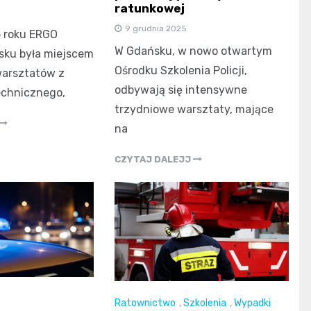
ratunkowej
9 grudnia 2025
5 roku ERGO
W Gdańsku, w nowo otwartym
ku była miejscem
Ośrodku Szkolenia Policji,
arsztatów z
odbywają się intensywne
echnicznego,
trzydniowe warsztaty, mające
na
CZYTAJ DALEJJ
Ratownictwo
,
Szkolenia
,
Wypadki