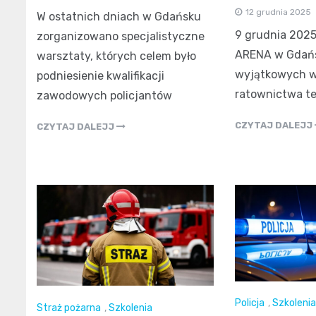
12 grudnia 2025
W ostatnich dniach w Gdańsku
9 grudnia 202
zorganizowano specjalistyczne
ARENA w Gdańs
warsztaty, których celem było
wyjątkowych w
podniesienie kwalifikacji
ratownictwa t
zawodowych policjantów
CZYTAJ DALEJJ
CZYTAJ DALEJJ
Policja
,
Szkolenia
Straż pożarna
,
Szkolenia