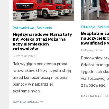
Edukacja
,
Szkole
Ratownictwo
,
Szkolenia
Bezpłatne sz
Międzynarodowe Warsztaty
nauczycieli:
K9: Polska Straż Pożarna
kwalifikacje 
uczy niemieckich
ratowników
16 maja 2026
29 maja 2026
Pracownicy ośw
Jak wygląda codzienna praca
Gdańskim mogą
ratowników, którzy często stają
tygodniach sko
przed koniecznością niesienia
wartościowej p
pomocy w najbardziej
zawodowego.
ekstremalnych
CZYTAJ DALEJJ
CZYTAJ DALEJJ