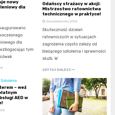
uje nowy
Gdańscy strażacy w akcji:
leniowy dla
Mistrzostwo ratownictwa
technicznego w praktyce!
26 października 2025
inaugurowano
Skuteczność działań
owoczesnego
ratowniczych w sytuacjach
niowego dla
zagrożenia często zależy od
i, wzbogacając tym
bieżącego szkolenia i sprawności
acówek
służb. W
CZYTAJ DALEJJ
,
Szkolenia
terem – weź
płatnym
obsługi AED w
e!
2025