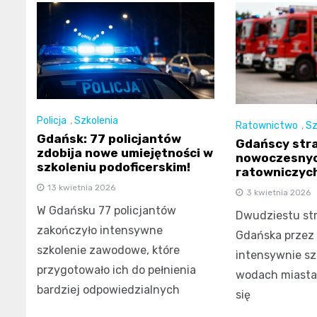
Policja
,
Szkolenia
Ratownictwo
,
Sz
Gdańsk: 77 policjantów
Gdańscy stra
zdobija nowe umiejętności w
nowoczesnyc
szkoleniu podoficerskim!
ratowniczyc
13 kwietnia 2026
3 kwietnia 2026
W Gdańsku 77 policjantów
Dwudziestu st
zakończyło intensywne
Gdańska przez 
szkolenie zawodowe, które
intensywnie szk
przygotowało ich do pełnienia
wodach miasta
bardziej odpowiedzialnych
się