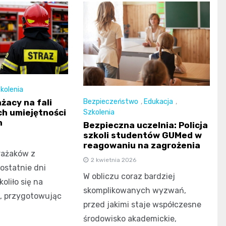
kolenia
Bezpieczeństwo
,
Edukacja
,
żacy na fali
h umiejętności
Szkolenia
h
Bezpieczna uczelnia: Policja
szkoli studentów GUMed w
reagowaniu na zagrożenia
rażaków z
2 kwietnia 2026
ostatnie dni
W obliczu coraz bardziej
oliło się na
skomplikowanych wyzwań,
, przygotowując
przed jakimi staje współczesne
środowisko akademickie,