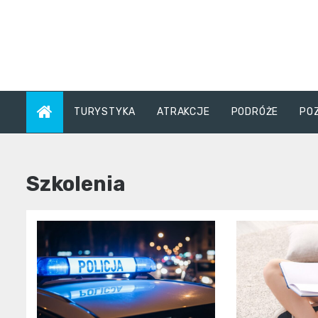
Skip
to
content
TURYSTYKA
ATRAKCJE
PODRÓŻE
PO
Szkolenia