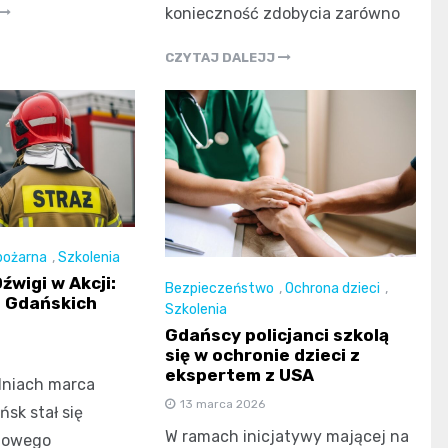
konieczność zdobycia zarówno
CZYTAJ DALEJJ
pożarna
,
Szkolenia
źwigi w Akcji:
Bezpieczeństwo
,
Ochrona dzieci
,
a Gdańskich
Szkolenia
Gdańscy policjanci szkolą
się w ochronie dzieci z
ekspertem z USA
dniach marca
13 marca 2026
sk stał się
W ramach inicjatywy mającej na
zowego