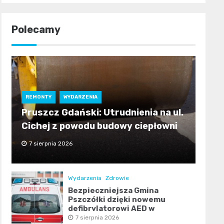
Polecamy
REMONTY
WYDARZENIA
Pruszcz Gdański: Utrudnienia na ul.
Cichej z powodu budowy ciepłowni
7 sierpnia 2026
Wydarzenia
Zdrowie
Bezpieczniejsza Gmina
Pszczółki dzięki nowemu
defibrylatorowi AED w
Ulkowach
7 sierpnia 2026