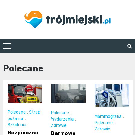
Skip
to
content
trojmiejski.pl
Polecane
Polecane
,
Straż
Polecane
,
Mammografia
,
pożarna
,
Wydarzenia
,
Polecane
,
Szkolenia
Zdrowie
Zdrowie
Bezpieczne
Darmowe