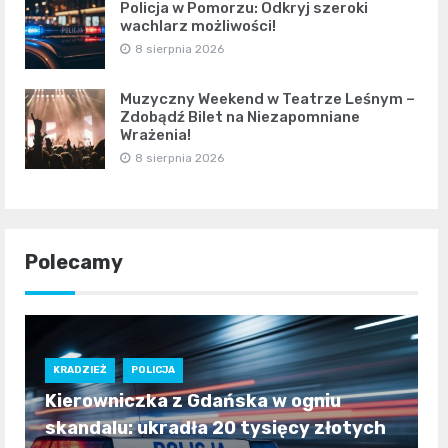
Policja w Pomorzu: Odkryj szeroki
wachlarz możliwości!
8 sierpnia 2026
Muzyczny Weekend w Teatrze Leśnym –
Zdobądź Bilet na Niezapomniane
Wrażenia!
8 sierpnia 2026
Polecamy
KRADZIEŻ
POLICJA
Kierowniczka z Gdańska w ogniu
skandalu: ukradła 20 tysięcy złotych