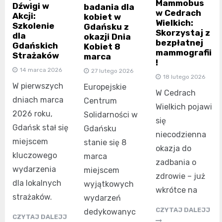
Mammobus
Dźwigi w
badania dla
w Cedrach
Akcji:
kobiet w
Wielkich:
Szkolenie
Gdańsku z
Skorzystaj z
dla
okazji Dnia
bezpłatnej
Gdańskich
Kobiet 8
mammografii
Strażaków
marca
!
14 marca 2026
27 lutego 2026
18 lutego 2026
W pierwszych
Europejskie
W Cedrach
dniach marca
Centrum
Wielkich pojawi
2026 roku,
Solidarności w
się
Gdańsk stał się
Gdańsku
niecodzienna
miejscem
stanie się 8
okazja do
kluczowego
marca
zadbania o
wydarzenia
miejscem
zdrowie – już
dla lokalnych
wyjątkowych
wkrótce na
strażaków.
wydarzeń
CZYTAJ DALEJJ
dedykowanyc
CZYTAJ DALEJJ