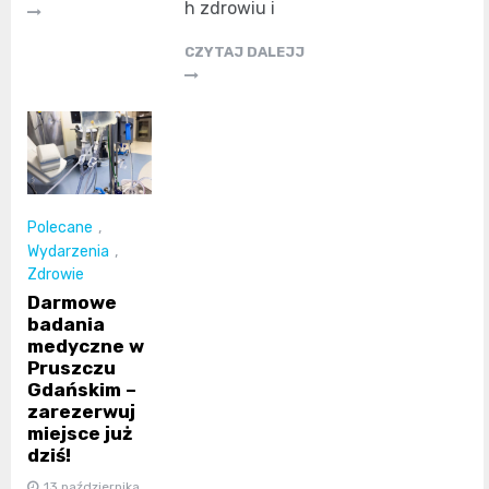
h zdrowiu i
CZYTAJ DALEJJ
Polecane
,
Wydarzenia
,
Zdrowie
Darmowe
badania
medyczne w
Pruszczu
Gdańskim –
zarezerwuj
miejsce już
dziś!
13 października