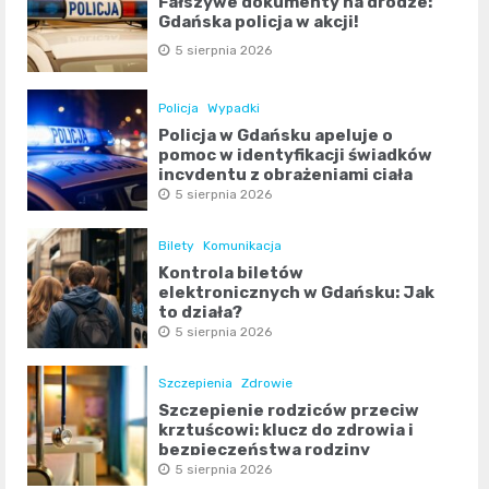
Fałszywe dokumenty na drodze:
Gdańska policja w akcji!
5 sierpnia 2026
Policja
Wypadki
Policja w Gdańsku apeluje o
pomoc w identyfikacji świadków
incydentu z obrażeniami ciała
5 sierpnia 2026
Bilety
Komunikacja
Kontrola biletów
elektronicznych w Gdańsku: Jak
to działa?
5 sierpnia 2026
Szczepienia
Zdrowie
Szczepienie rodziców przeciw
krztuścowi: klucz do zdrowia i
bezpieczeństwa rodziny
5 sierpnia 2026