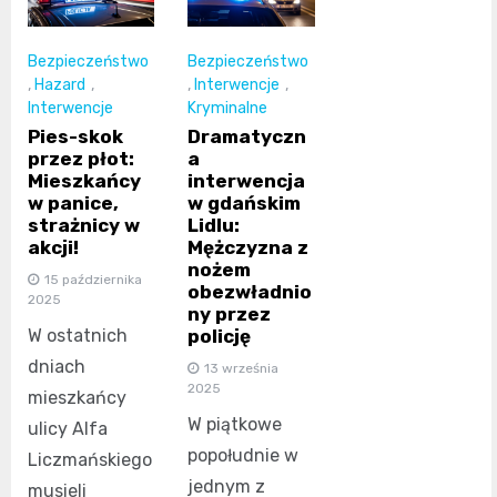
Bezpieczeństwo
Bezpieczeństwo
,
Hazard
,
,
Interwencje
,
Interwencje
Kryminalne
Pies-skok
Dramatyczn
przez płot:
a
Mieszkańcy
interwencja
w panice,
w gdańskim
strażnicy w
Lidlu:
akcji!
Mężczyzna z
nożem
15 października
obezwładnio
2025
ny przez
W ostatnich
policję
dniach
13 września
2025
mieszkańcy
W piątkowe
ulicy Alfa
popołudnie w
Liczmańskiego
jednym z
musieli