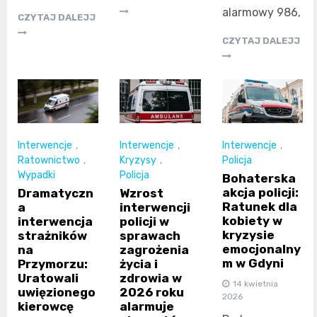
alarmowy 986,
CZYTAJ DALEJJ
CZYTAJ DALEJJ
Interwencje
,
Interwencje
,
Interwencje
,
Ratownictwo
,
Kryzysy
,
Policja
Wypadki
Policja
Bohaterska
akcja policji:
Dramatyczn
Wzrost
Ratunek dla
a
interwencji
kobiety w
interwencja
policji w
kryzysie
strażników
sprawach
emocjonalny
na
zagrożenia
m w Gdyni
Przymorzu:
życia i
Uratowali
zdrowia w
14 kwietnia
uwięzionego
2026 roku
2026
kierowcę
alarmuje