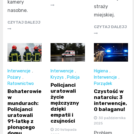
kamery
straży
nasobne.
miejskiej.
CZYTAJ DALEJJ
CZYTAJ DALEJJ
Interwencje
,
Interwencje
,
Higiena
,
Pożary
,
Kryzys
,
Policja
Interwencje
,
Ratownictwo
Porządek
Policjanci
uratowali
Bohaterowie
Czystość w
życie
w
natarciu: 3
mężczyzny
mundurach:
interwencje,
dzięki
Policjanci
0 bałaganu!
empatii i
uratowali
30 października
czujności
91-latkę z
2025
płonącego
20 listopada
domu
Problem