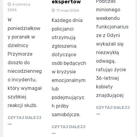
Podczas
ekspertów
6 czerwca
minionego
2026
17 maja 2026
weekendu
W
Każdego dnia
funkcjonarius
poniedziałkow
policjanci
ze z Gdyni
y poranek w
otrzymują
wykazali się
dzielnicy
zgłoszenia
niezwykłą
Przymorze
dotyczące
odwagą,
doszło do
osób będących
ratując życie
niecodzienneg
w kryzysie
36-letniej
o incydentu,
emocjonalnym
kobiety
który wymagał
lub
znajdującej
szybkiej
podejmującyc
reakcji służb.
h próby
CZYTAJ DALEJJ
samobójcze.
CZYTAJ DALEJJ
CZYTAJ DALEJJ