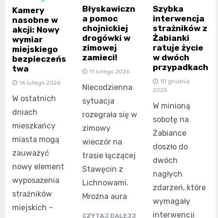
Błyskawiczn
Szybka
Kamery
a pomoc
interwencja
nasobne w
chojnickiej
strażników z
akcji: Nowy
drogówki w
Żabianki
wymiar
zimowej
ratuje życie
miejskiego
zamieci!
w dwóch
bezpieczeńs
przypadkach
twa
11 lutego 2026
10 grudnia
16 lutego 2026
Niecodzienna
2025
W ostatnich
sytuacja
W minioną
dniach
rozegrała się w
sobotę na
mieszkańcy
zimowy
Żabiance
miasta mogą
wieczór na
doszło do
zauważyć
trasie łączącej
dwóch
nowy element
Stawęcin z
nagłych
wyposażenia
Lichnowami.
zdarzeń, które
strażników
Mroźna aura
wymagały
miejskich –
interwencji
CZYTAJ DALEJJ