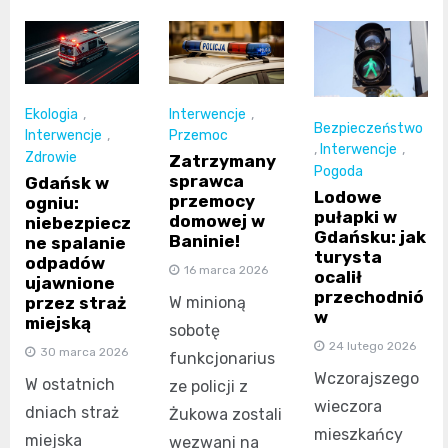
Ekologia
,
Interwencje
,
Bezpieczeństwo
Interwencje
,
Przemoc
,
Interwencje
,
Zdrowie
Zatrzymany
Pogoda
sprawca
Gdańsk w
Lodowe
przemocy
ogniu:
pułapki w
domowej w
niebezpiecz
Gdańsku: jak
Baninie!
ne spalanie
turysta
odpadów
16 marca 2026
ocalił
ujawnione
przechodnió
przez straż
W minioną
w
miejską
sobotę
24 lutego 2026
30 marca 2026
funkcjonarius
Wczorajszego
W ostatnich
ze policji z
wieczora
dniach straż
Żukowa zostali
mieszkańcy
miejska
wezwani na