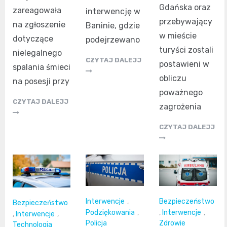
Gdańska oraz
zareagowała
interwencję w
przebywający
na zgłoszenie
Baninie, gdzie
w mieście
dotyczące
podejrzewano
turyści zostali
nielegalnego
CZYTAJ DALEJJ
postawieni w
spalania śmieci
obliczu
na posesji przy
poważnego
CZYTAJ DALEJJ
zagrożenia
CZYTAJ DALEJJ
Interwencje
,
Bezpieczeństwo
Bezpieczeństwo
Podziękowania
,
,
Interwencje
,
,
Interwencje
,
Policja
Zdrowie
Technologia