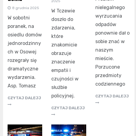
2025
nielegalnego
8 grudnia 2025
W Tczewie
wyrzucania
W sobotni
doszło do
odpadów
poranek, na
zdarzenia,
ponownie dał o
osiedlu domów
które
sobie znać w
jednorodzinny
znakomicie
naszym
ch w Osowej
obrazuje
mieście.
rozegrały się
znaczenie
Porzucone
dramatyczne
empatii i
przedmioty
wydarzenia.
czujności w
codziennego
Asp. Tomasz
służbie
policyjnej.
CZYTAJ DALEJJ
CZYTAJ DALEJJ
CZYTAJ DALEJJ