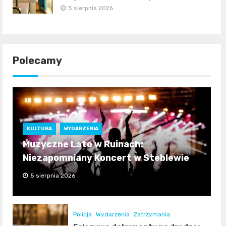
5 sierpnia 2026
Polecamy
KULTURA
WYDARZENIA
Muzyczne Lato w Ruinach:
Niezapomniany Koncert w Steblewie
5 sierpnia 2026
Policja
Wydarzenia
Zatrzymania