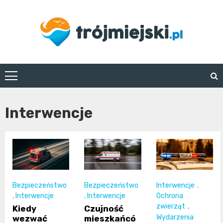
Skip
to
content
trojmiejski.pl
Interwencje
Bezpieczeństwo
Bezpieczeństwo
Interwencje
,
,
Interwencje
,
Interwencje
Ochrona
zwierząt
,
Kiedy
Czujność
Wydarzenia
wezwać
mieszkańcó