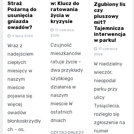
Straż
w: Klucz do
Zgubiony lis
Pożarną do
ratowania
czy
usunięcia
życia w
pluszowy
gniazda
kryzysie
mit?
owadów?
Tajemnicza
17 czerwca
interwencja
2026
9 lipca 2026
w parku!
Czujność
Wraz z
17 czerwca
mieszkańców
nadejściem
2026
ratuje życie –
ciepłych
W niedzielny
dwa przykłady
miesięcy w
wieczór,
szybkiego
naszym
nieopodal
działania w
mieście
parku przy
naszym
pojawia się
ulicy
mieście W
więcej
Tysiąclecia,
ostatnich
owadów
rozległo się
dniach
błonkoskrzydły
zgłoszenie na
ch – os,
numer
CZYTAJ DALEJJ