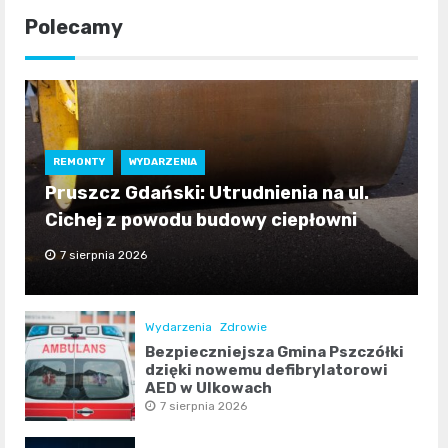
Polecamy
REMONTY
WYDARZENIA
Pruszcz Gdański: Utrudnienia na ul.
Cichej z powodu budowy ciepłowni
7 sierpnia 2026
Wydarzenia
Zdrowie
Bezpieczniejsza Gmina Pszczółki
dzięki nowemu defibrylatorowi
AED w Ulkowach
7 sierpnia 2026