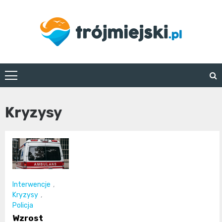
Skip
to
content
trojmiejski.pl
Kryzysy
Interwencje
,
Kryzysy
,
Policja
Wzrost