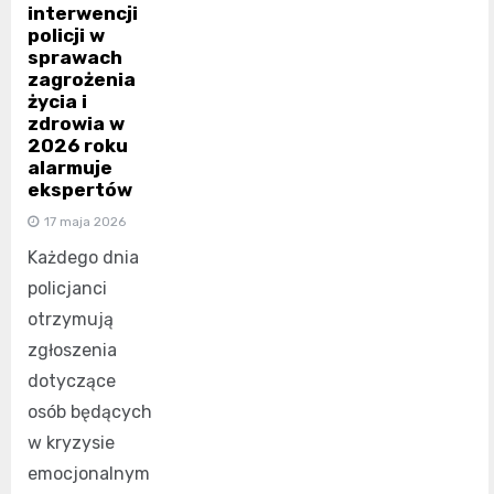
interwencji
policji w
sprawach
zagrożenia
życia i
zdrowia w
2026 roku
alarmuje
ekspertów
17 maja 2026
Każdego dnia
policjanci
otrzymują
zgłoszenia
dotyczące
osób będących
w kryzysie
emocjonalnym