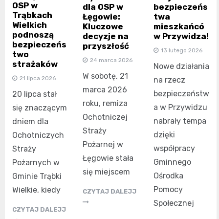
OSP w
dla OSP w
bezpieczeńs
Trąbkach
Łęgowie:
twa
Wielkich
Kluczowe
mieszkańcó
podnoszą
decyzje na
w Przywidza!
bezpieczeńs
przyszłość
13 lutego 2026
two
24 marca 2026
strażaków
Nowe działania
W sobotę, 21
21 lipca 2026
na rzecz
marca 2026
bezpieczeństw
20 lipca stał
roku, remiza
a w Przywidzu
się znaczącym
Ochotniczej
nabrały tempa
dniem dla
Straży
dzięki
Ochotniczych
Pożarnej w
współpracy
Straży
Łęgowie stała
Gminnego
Pożarnych w
się miejscem
Ośrodka
Gminie Trąbki
Pomocy
Wielkie, kiedy
CZYTAJ DALEJJ
Społecznej
CZYTAJ DALEJJ