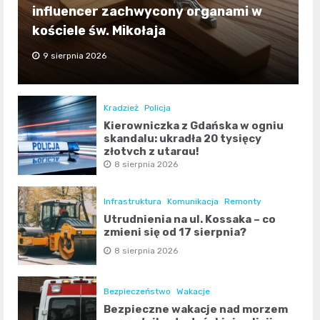
influencer zachwycony organami w
kościele św. Mikołaja
9 sierpnia 2026
Kradzież
Policja
Kierowniczka z Gdańska w ogniu
skandalu: ukradła 20 tysięcy
złotych z utargu!
8 sierpnia 2026
Infrastruktura
Komunikacja
Remonty
Utrudnienia na ul. Kossaka – co
zmieni się od 17 sierpnia?
8 sierpnia 2026
Bezpieczeństwo
Wakacje
Bezpieczne wakacje nad morzem