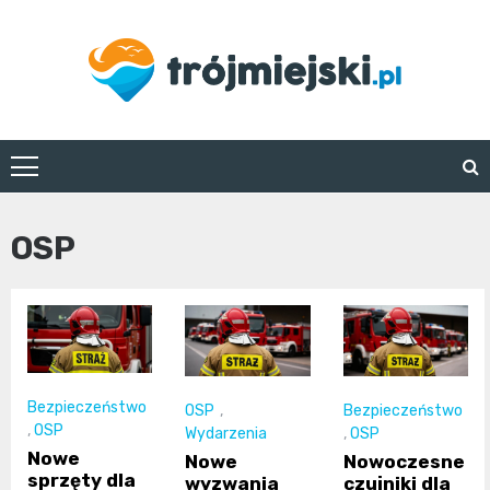
Skip
to
content
trojmiejski.pl
OSP
Bezpieczeństwo
OSP
,
Bezpieczeństwo
,
OSP
Wydarzenia
,
OSP
Nowe
Nowe
Nowoczesne
sprzęty dla
wyzwania
czujniki dla