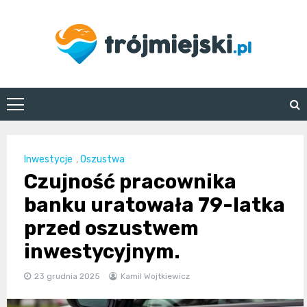
Skip
to
content
trojmiejski.pl
Inwestycje
,
Oszustwa
Czujność pracownika
banku uratowała 79-latka
przed oszustwem
inwestycyjnym.
23 grudnia 2025
Kamil Wojtkiewicz