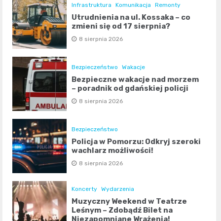
Infrastruktura
Komunikacja
Remonty
Utrudnienia na ul. Kossaka – co
zmieni się od 17 sierpnia?
8 sierpnia 2026
Bezpieczeństwo
Wakacje
Bezpieczne wakacje nad morzem
– poradnik od gdańskiej policji
8 sierpnia 2026
Bezpieczeństwo
Policja w Pomorzu: Odkryj szeroki
wachlarz możliwości!
8 sierpnia 2026
Koncerty
Wydarzenia
Muzyczny Weekend w Teatrze
Leśnym – Zdobądź Bilet na
Niezapomniane Wrażenia!