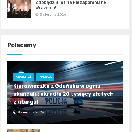
Zdobądź Bilet na Niezapomniane
Wrażenia!
8 sierpnia 2026
Polecamy
KRADZIEŻ
POLICJA
Kierowniczka z Gdańska w ogniu
skandalu: ukradła 20 tysięcy złotych
z utargu!
8 sierpnia 2026