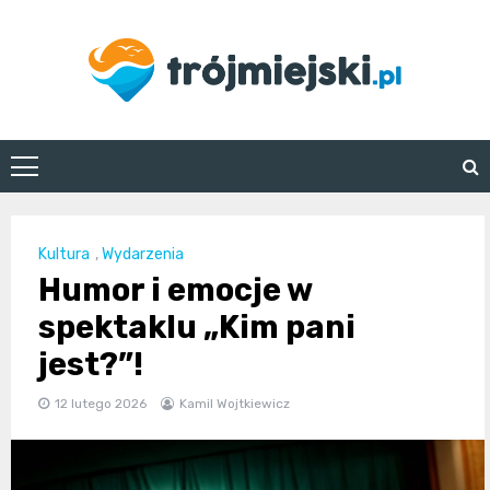
Skip
to
content
trojmiejski.pl
Kultura
,
Wydarzenia
Humor i emocje w
spektaklu „Kim pani
jest?”!
12 lutego 2026
Kamil Wojtkiewicz