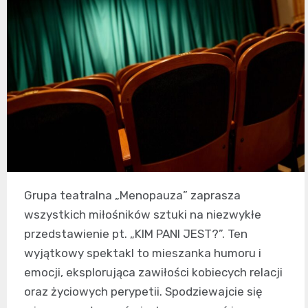
Grupa teatralna „Menopauza” zaprasza
wszystkich miłośników sztuki na niezwykłe
przedstawienie pt. „KIM PANI JEST?”. Ten
wyjątkowy spektakl to mieszanka humoru i
emocji, eksplorująca zawiłości kobiecych relacji
oraz życiowych perypetii. Spodziewajcie się