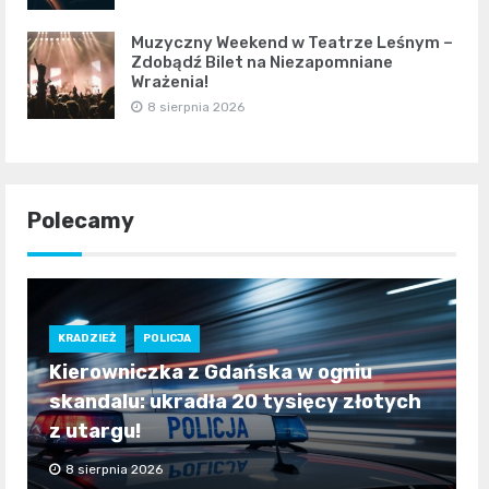
Muzyczny Weekend w Teatrze Leśnym –
Zdobądź Bilet na Niezapomniane
Wrażenia!
8 sierpnia 2026
Polecamy
KRADZIEŻ
POLICJA
Kierowniczka z Gdańska w ogniu
skandalu: ukradła 20 tysięcy złotych
z utargu!
8 sierpnia 2026