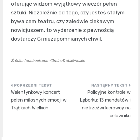
oferując widzom wyjątkowy wieczór pełen
sztuki. Niezależnie od tego, czy jesteś stałym
bywalcem teatru, czy zaledwie ciekawym
nowicjuszem, to wydarzenie z pewnością
dostarczy Ci niezapomnianych chwil.
Źródło: facebook.com/GminaTrabkiWielkie
Nawigacja
Walentynkowy koncert
Policyjne kontrole w
wpisu
pełen miłosnych emocji w
Lęborku: 13 mandatów i
Trąbkach Wielkich
nietrzeźwi kierowcy na
celowniku