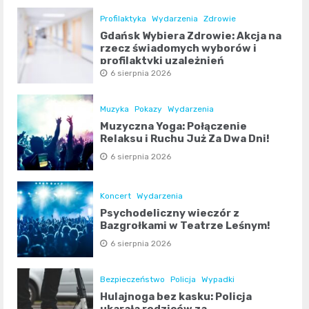
Profilaktyka
Wydarzenia
Zdrowie
Gdańsk Wybiera Zdrowie: Akcja na
rzecz świadomych wyborów i
profilaktyki uzależnień
6 sierpnia 2026
Muzyka
Pokazy
Wydarzenia
Muzyczna Yoga: Połączenie
Relaksu i Ruchu Już Za Dwa Dni!
6 sierpnia 2026
Koncert
Wydarzenia
Psychodeliczny wieczór z
Bazgrołkami w Teatrze Leśnym!
6 sierpnia 2026
Bezpieczeństwo
Policja
Wypadki
Hulajnoga bez kasku: Policja