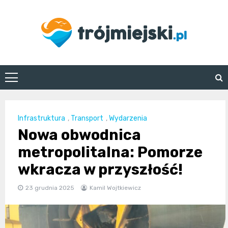
Skip
to
content
trojmiejski.pl
Infrastruktura
,
Transport
,
Wydarzenia
Nowa obwodnica
metropolitalna: Pomorze
wkracza w przyszłość!
23 grudnia 2025
Kamil Wojtkiewicz