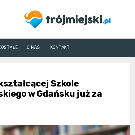
trojmiejski.pl
ZOSTAŁE
O NAS
KONTAKT
kształcącej Szkole
skiego w Gdańsku już za