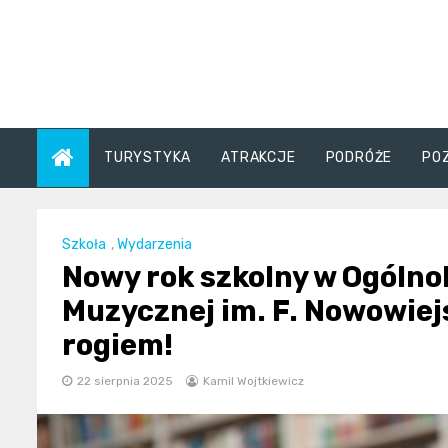
Skip
to
content
TURYSTYKA
ATRAKCJE
PODRÓŻE
PO
Szkoła
,
Wydarzenia
Nowy rok szkolny w Ogólno
Muzycznej im. F. Nowowiej
rogiem!
22 sierpnia 2025
Kamil Wojtkiewicz