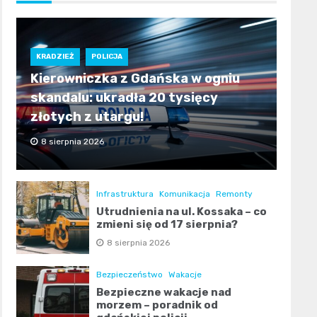
KRADZIEŻ
POLICJA
Kierowniczka z Gdańska w ogniu
skandalu: ukradła 20 tysięcy
złotych z utargu!
8 sierpnia 2026
Infrastruktura
Komunikacja
Remonty
Utrudnienia na ul. Kossaka – co
zmieni się od 17 sierpnia?
8 sierpnia 2026
Bezpieczeństwo
Wakacje
Bezpieczne wakacje nad
morzem – poradnik od