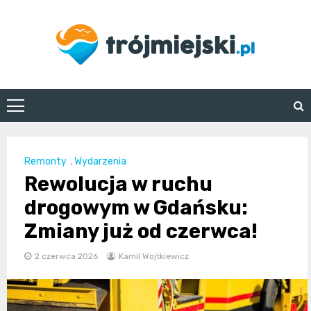
Skip
to
content
trojmiejski.pl
Remonty
,
Wydarzenia
Rewolucja w ruchu
drogowym w Gdańsku:
Zmiany już od czerwca!
2 czerwca 2026
Kamil Wojtkiewicz