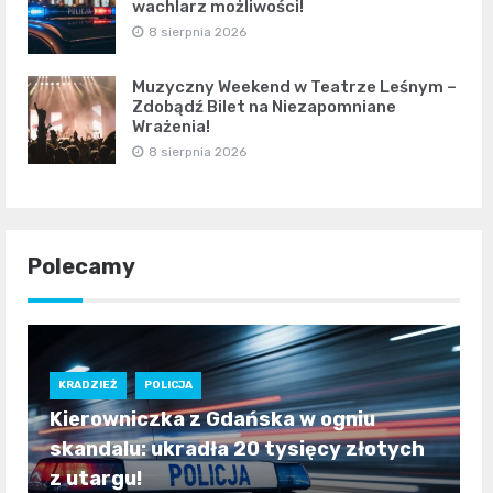
wachlarz możliwości!
8 sierpnia 2026
Muzyczny Weekend w Teatrze Leśnym –
Zdobądź Bilet na Niezapomniane
Wrażenia!
8 sierpnia 2026
Polecamy
KRADZIEŻ
POLICJA
Kierowniczka z Gdańska w ogniu
skandalu: ukradła 20 tysięcy złotych
z utargu!