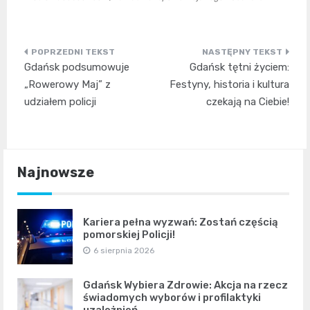
Nawigacja
Gdańsk podsumowuje
Gdańsk tętni życiem:
wpisu
„Rowerowy Maj” z
Festyny, historia i kultura
udziałem policji
czekają na Ciebie!
Najnowsze
Kariera pełna wyzwań: Zostań częścią
pomorskiej Policji!
6 sierpnia 2026
Gdańsk Wybiera Zdrowie: Akcja na rzecz
świadomych wyborów i profilaktyki