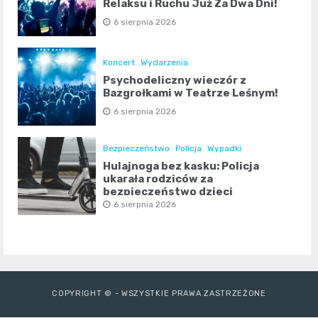
Relaksu i Ruchu Już Za Dwa Dni!
6 sierpnia 2026
Koncert
Wydarzenia
Psychodeliczny wieczór z
Bazgrołkami w Teatrze Leśnym!
6 sierpnia 2026
Bezpieczeństwo
Policja
Wypadki
Hulajnoga bez kasku: Policja
ukarała rodziców za
bezpieczeństwo dzieci
6 sierpnia 2026
COPYRIGHT © - WSZYSTKIE PRAWA ZASTRZEŻONE