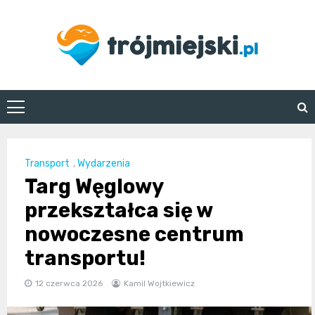
Skip
to
content
trojmiejski.pl
Transport
,
Wydarzenia
Targ Węglowy
przekształca się w
nowoczesne centrum
transportu!
12 czerwca 2026
Kamil Wojtkiewicz