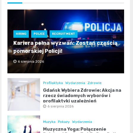
HIRING
POLICE
RECRUITMENT
Kariera pełna wyzwań: Zostań częścią
pomorskiej Policji!
6 sierpnia 2026
Profilaktyka
Wydarzenia
Zdrowie
Gdańsk Wybiera Zdrowie: Akcja na
rzecz świadomych wyborów i
profilaktyki uzależnień
6 sierpnia 2026
Muzyka
Pokazy
Wydarzenia
Muzyczna Yoga: Połączenie