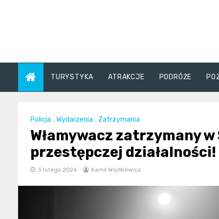
Skip
to
content
TURYSTYKA
ATRAKCJE
PODRÓŻE
PO
Policja
,
Wydarzenia
,
Zatrzymania
Włamywacz zatrzymany w S
przestępczej działalności!
3 lutego 2026
Kamil Wojtkiewicz