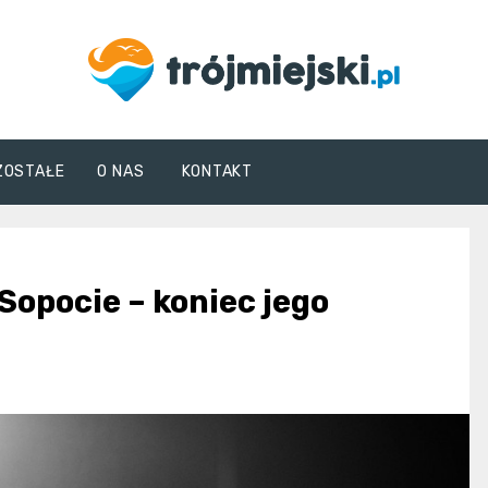
trojmiejski.pl
ZOSTAŁE
O NAS
KONTAKT
opocie – koniec jego