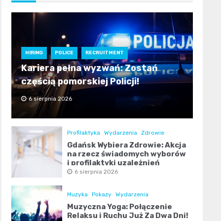
HIRING
POLICE
RECRUITMENT
Kariera pełna wyzwań: Zostań
częścią pomorskiej Policji!
6 sierpnia 2026
Profilaktyka
Wydarzenia
Zdrowie
Gdańsk Wybiera Zdrowie: Akcja
na rzecz świadomych wyborów
i profilaktyki uzależnień
6 sierpnia 2026
Muzyka
Pokazy
Wydarzenia
Muzyczna Yoga: Połączenie
Relaksu i Ruchu Już Za Dwa Dni!