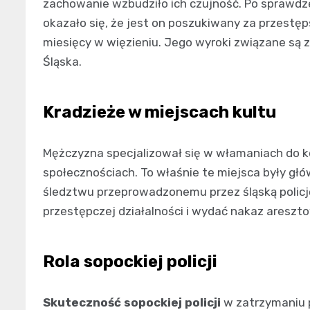
zachowanie wzbudziło ich czujność. Po sprawdze
okazało się, że jest on poszukiwany za przestęps
miesięcy w więzieniu. Jego wyroki związane są z
Śląska.
Kradzieże w miejscach kultu
Mężczyzna specjalizował się w włamaniach do ko
społecznościach. To właśnie te miejsca były gł
śledztwu przeprowadzonemu przez śląską policję
przestępczej działalności i wydać nakaz areszt
Rola sopockiej policji
Skuteczność sopockiej policji
w zatrzymaniu p