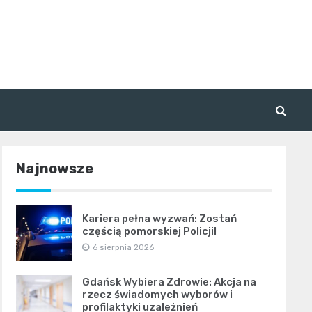
Najnowsze
Kariera pełna wyzwań: Zostań
częścią pomorskiej Policji!
6 sierpnia 2026
Gdańsk Wybiera Zdrowie: Akcja na
rzecz świadomych wyborów i
profilaktyki uzależnień