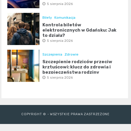
5 sierpnia 2026
Bilety
Komunikacja
Kontrola biletów
elektronicznych w Gdańsku: Jak
to działa?
5 sierpnia 2026
Szczepienia
Zdrowie
Szczepienie rodziców przeciw
krztuścowi: klucz do zdrowia i
bezpieczeństwa rodziny
5 sierpnia 2026
COPYRIGHT © - WSZYSTKIE PRAWA ZASTRZEŻONE