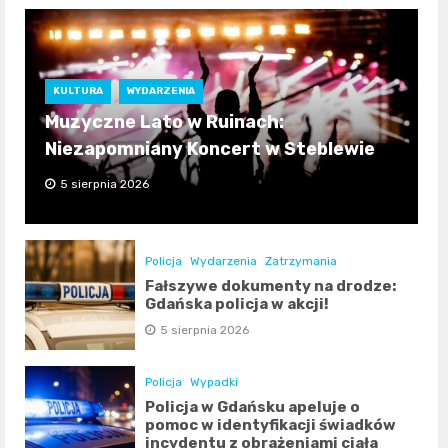
KULTURA
WYDARZENIA
Muzyczne Lato w Ruinach:
Niezapomniany Koncert w Steblewie
5 sierpnia 2026
Policja
Wydarzenia
Zatrzymania
Fałszywe dokumenty na drodze:
Gdańska policja w akcji!
5 sierpnia 2026
Policja
Wypadki
Policja w Gdańsku apeluje o
pomoc w identyfikacji świadków
incydentu z obrażeniami ciała