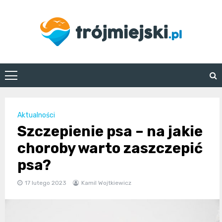
Skip
to
content
trojmiejski.pl
Aktualności
Szczepienie psa – na jakie
choroby warto zaszczepić
psa?
17 lutego 2023
Kamil Wojtkiewicz