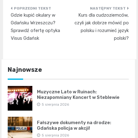
Nawigacja
Gdzie kupić okulary w
Kurs dla cudzoziemców,
wpisu
Gdańsku Wrzeszczu?
czyli jak dobrze mówić po
Sprawdź ofertę optyka
polsku i rozumieć język
Visus Gdańsk
polski?
Najnowsze
Muzyczne Lato w Ruinach:
Niezapomniany Koncert w Steblewie
5 sierpnia 2026
Fałszywe dokumenty na drodze:
Gdańska policja w akcji!
5 sierpnia 2026